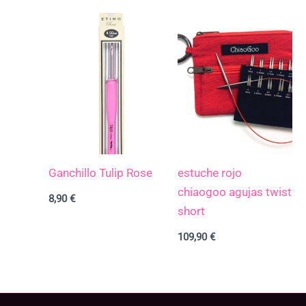
Ganchillo Tulip Rose
estuche rojo
chiaogoo agujas twist
8,90
€
short
109,90
€