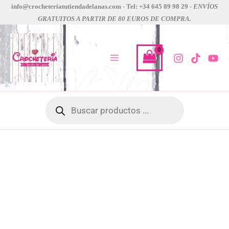
Agujas
Ir
Rango
info@crocheteriatutiendadelanas.com - Tel: +34 645 89 98 29 -
ENVÍOS
Ganchillo
GRATUITOS A PARTIR DE 80 EUROS DE COMPRA.
al
de
Tulip
contenido
precios:
Murasaki
cantidad
desde
8,90 €
hasta
9,40 €
Búsqueda
de
productos