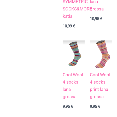
SYMMETRIC
lana
SOCKS&MORE
grossa
katia
10,95
€
10,99
€
Cool Wool
Cool Wool
4 socks
4 socks
lana
print lana
grossa
grossa
9,95
€
9,95
€