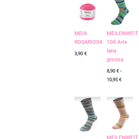
de
precios:
desde
8,90 €
hasta
10,95 €
MEIA
MEILENWEIT
ROSARIOS4
100 Arte
lana
3,90
€
grossa
8,90
€
-
10,95
€
MEILENWEIT