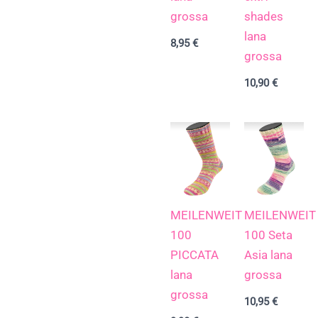
grossa
shades
lana
8,95
€
grossa
10,90
€
MEILENWEIT
MEILENWEIT
100
100 Seta
PICCATA
Asia lana
lana
grossa
grossa
10,95
€