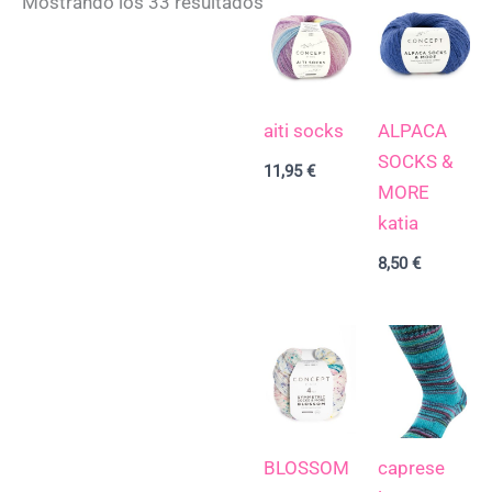
Mostrando los 33 resultados
aiti socks
ALPACA
SOCKS &
11,95
€
MORE
katia
8,50
€
BLOSSOM
caprese