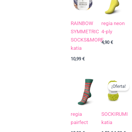
RAINBOW
regia neon
SYMMETRIC
4-ply
SOCKS&MORE
4,90
€
katia
10,99
€
El
El
precio
pre
¡Oferta!
original
act
era:
es:
1,50 €.
1,2
regia
SOCKIRUMI
pairfect
katia