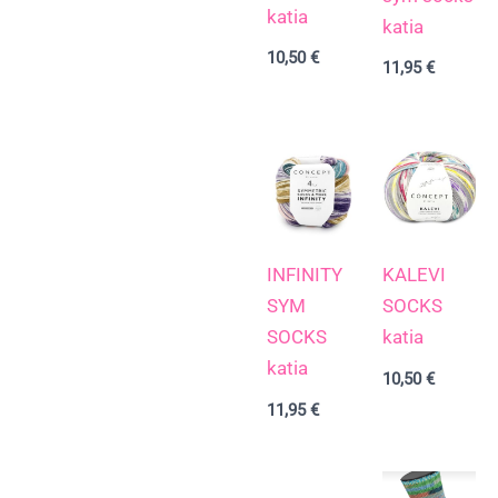
katia
katia
10,50
€
11,95
€
INFINITY
KALEVI
SYM
SOCKS
SOCKS
katia
katia
10,50
€
11,95
€
Rango