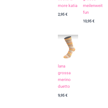
more katia
meilenweit
fun
2,95
€
10,95
€
lana
grossa
merino
duetto
9,95
€