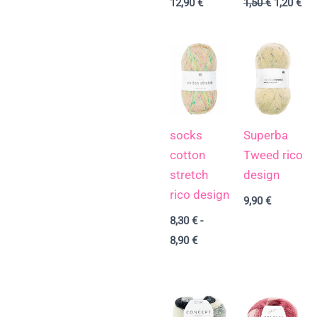
12,90
€
1,50
€
1,20
€
Rango
de
precios:
desde
8,30 €
hasta
8,90 €
socks
Superba
cotton
Tweed rico
stretch
design
rico design
9,90
€
8,30
€
-
8,90
€