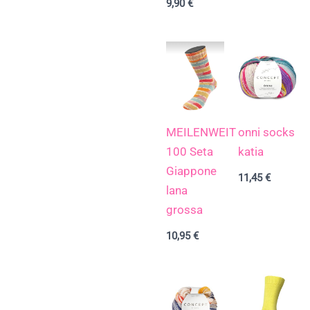
9,90
€
MEILENWEIT
onni socks
100 Seta
katia
Giappone
11,45
€
lana
grossa
10,95
€