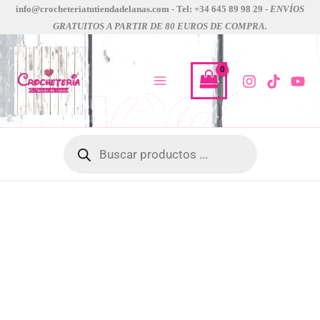
Ir
info@crocheteriatutiendadelanas.com - Tel: +34 645 89 98 29 -
ENVÍOS
GRATUITOS A PARTIR DE 80 EUROS DE COMPRA.
al
contenido
Búsqueda
de
productos
agujas
laneras
tapestry
curvadas
knit
pro
cantidad