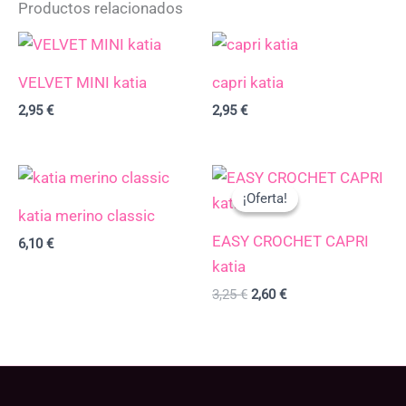
Productos relacionados
VELVET MINI katia
capri katia
2,95
€
2,95
€
El
El
precio
precio
¡Oferta!
¡Oferta!
original
actual
katia merino classic
era:
es:
EASY CROCHET CAPRI
3,25 €.
2,60 €.
6,10
€
katia
3,25
€
2,60
€