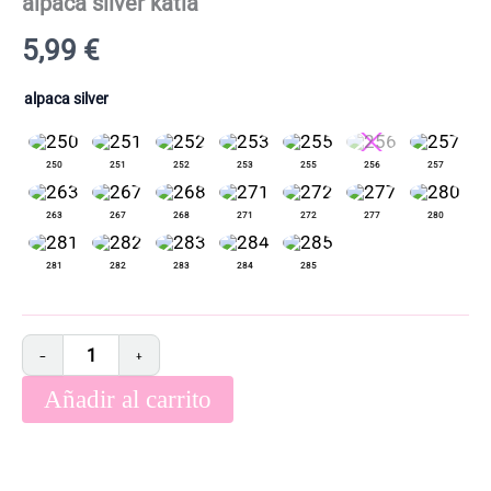
alpaca silver katia
5,99
€
alpaca silver
−
+
Añadir al carrito