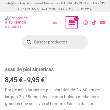
Ir
info@crocheteriatutiendadelanas.com - Tel: +34 645 89 98 29 -
ENVÍOS
GRATUITOS A PARTIR DE 80 EUROS DE COMPRA.
al
contenido
Búsqueda
de
productos
asas
Rango
de
piel
de
sintéticas
asas de piel sintéticas
cantidad
precios:
8,45
€
-
9,95
€
desde
Par de asas largas de piel sintética de 2 x 60 cm de
8,45 €
largo o 2 x 35cms. Ideales para bolsos medianos o
grandes que se llevan al hombro. Fáciles de fijar
hasta