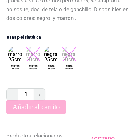
gracias a sus extremos perforados, se adaptan a
9,95 €
bolsos tejidos, de tela o de ganchillo. Disponibles en
dos colores: negro y marrón .
asas piel sintética
−
+
Añadir al carrito
Productos relacionados
AGOTADO