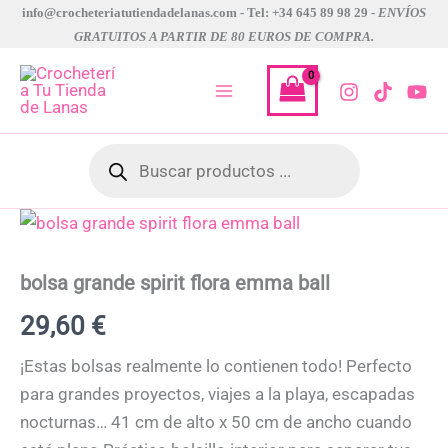
Ir
info@crocheteriatutiendadelanas.com - Tel: +34 645 89 98 29 -
ENVÍOS
GRATUITOS A PARTIR DE 80 EUROS DE COMPRA.
al
contenido
Búsqueda
de
productos
bolsa
grande
spirit
flora
bolsa grande spirit flora emma ball
emma
ball
29,60
€
cantidad
¡Estas bolsas realmente lo contienen todo! Perfecto
para grandes proyectos, viajes a la playa, escapadas
nocturnas… 41 cm de alto x 50 cm de ancho cuando