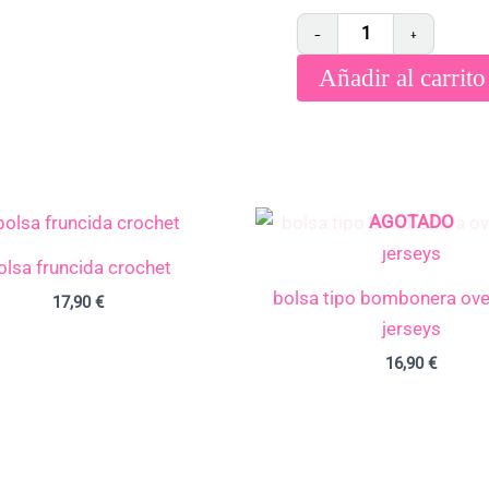
−
+
Añadir al carrito
AGOTADO
olsa fruncida crochet
bolsa tipo bombonera ove
17,90
€
jerseys
16,90
€