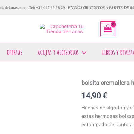
dadelanas.com - Tel: +34 645 89 98 29 -
ENVÍOS GRATUITOS A PARTIR DE 8
ofertas
agujas y accesorios
libros y revist
bolsita cremallera 
bolsita
cremallera
14,90
€
hombres
tejiendo
cantidad
Hechas de algodón y co
estas hermosas bolsas 
estampado de punto a ju