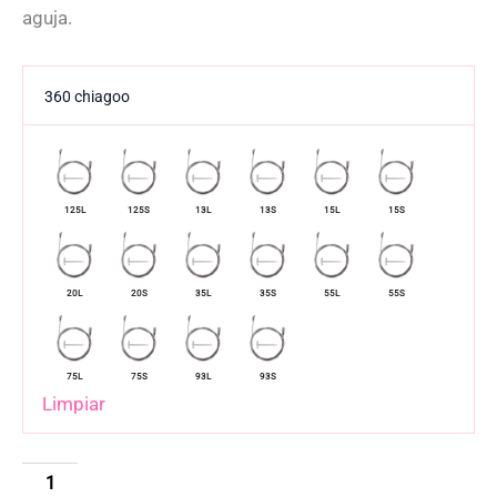
aguja.
360 chiagoo
Limpiar