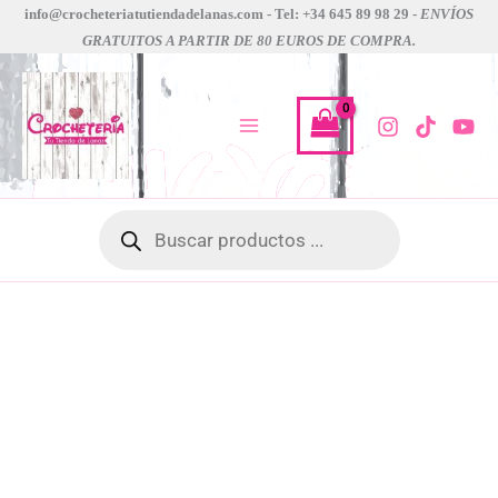
CABLES
Ir
info@crocheteriatutiendadelanas.com - Tel: +34 645 89 98 29 -
ENVÍOS
360
GRATUITOS A PARTIR DE 80 EUROS DE COMPRA.
al
º
contenido
CHIAOGOO
cantidad
Búsqueda
de
productos