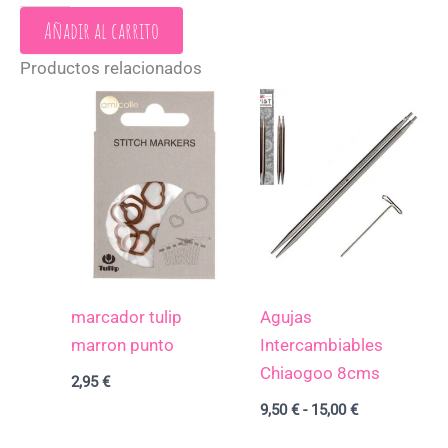
Añadir al carrito
Productos relacionados
Rango
de
precios:
desde
9,50 €
hasta
15,00 €
marcador tulip
Agujas
marron punto
Intercambiables
Chiaogoo 8cms
2,95
€
9,50
€
-
15,00
€