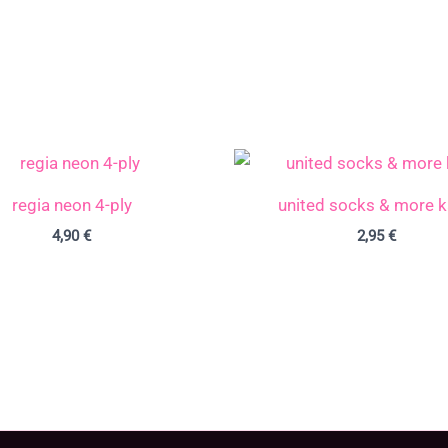
regia neon 4-ply
united socks & more k
4,90
€
2,95
€