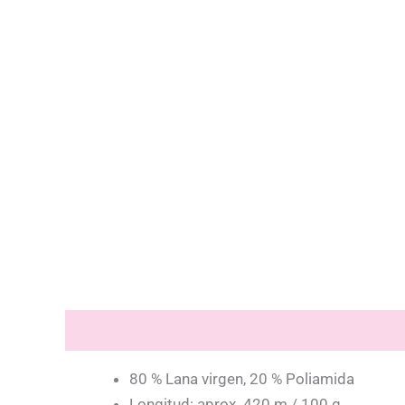
Descripción
80 % Lana virgen, 20 % Poliamida
Longitud: aprox. 420 m / 100 g