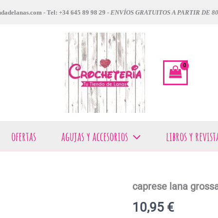
dadelanas.com - Tel: +34 645 89 98 29 -
ENVÍOS GRATUITOS A PARTIR DE 8
ofertas
agujas y accesorios
libros y revist
caprese lana gross
caprese
lana
10,95
€
grossa
cantidad