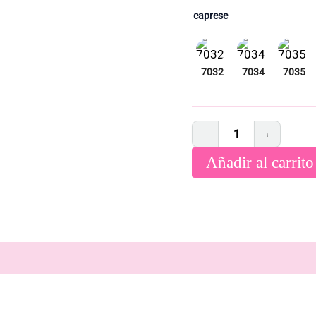
caprese
−
+
Añadir al carrito