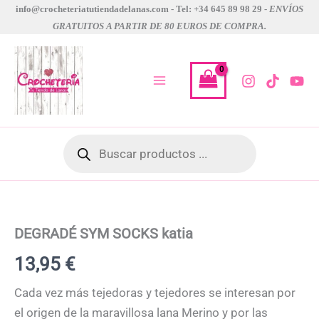
Ir
info@crocheteriatutiendadelanas.com - Tel: +34 645 89 98 29 -
ENVÍOS
GRATUITOS A PARTIR DE 80 EUROS DE COMPRA.
al
contenido
Búsqueda
de
productos
DEGRADÉ
SYM
SOCKS
katia
DEGRADÉ SYM SOCKS katia
cantidad
13,95
€
Cada vez más tejedoras y tejedores se interesan por
el origen de la maravillosa lana Merino y por las