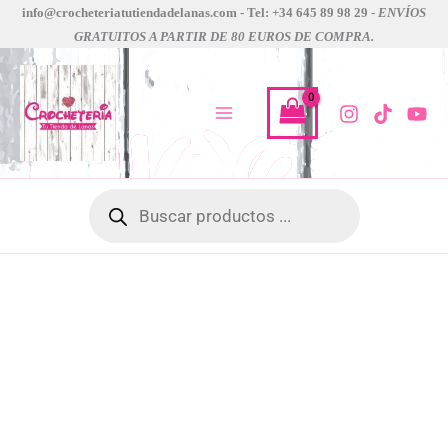
estuche
Ir
info@crocheteriatutiendadelanas.com - Tel: +34 645 89 98 29 -
ENVÍOS
chiaoGoo
GRATUITOS A PARTIR DE 80 EUROS DE COMPRA.
al
13cms
contenido
de
2.75mm
a
10mm
cantidad
Búsqueda
de
productos