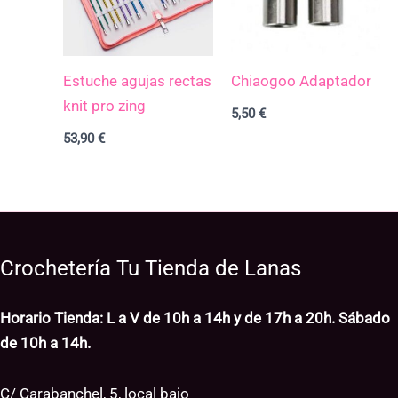
Estuche agujas rectas
Chiaogoo Adaptador
knit pro zing
5,50
€
53,90
€
Crochetería Tu Tienda de Lanas
Horario Tienda: L a V de 10h a 14h y de 17h a 20h. Sábado
de 10h a 14h.
C/ Carabanchel, 5, local bajo