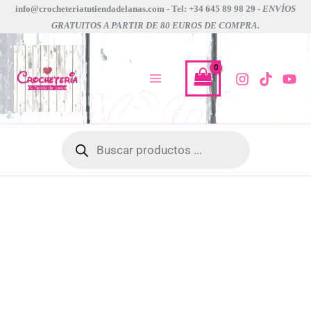
Ir
info@crocheteriatutiendadelanas.com - Tel: +34 645 89 98 29 -
ENVÍOS
GRATUITOS A PARTIR DE 80 EUROS DE COMPRA.
al
contenido
Búsqueda
de
productos
fil
piuma
katia
cantidad