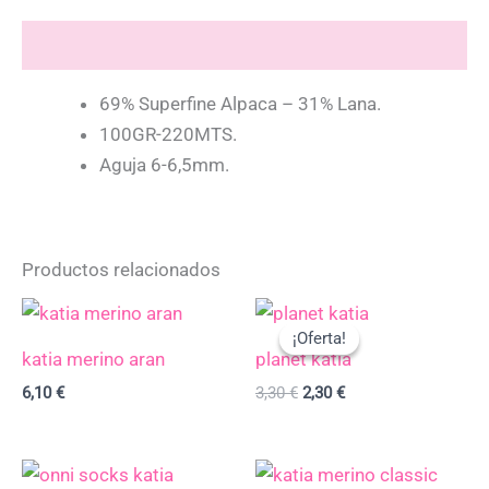
Descripción
69% Superfine Alpaca – 31% Lana.
100GR-220MTS.
Aguja 6-6,5mm.
Productos relacionados
El
El
precio
precio
¡Oferta!
¡Oferta!
original
actual
katia merino aran
planet katia
era:
es:
3,30 €.
2,30 €.
6,10
€
3,30
€
2,30
€