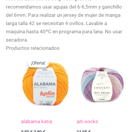
recomendamos usar agujas del 6-6,5mm y ganchillo
del 6mm. Para realizar un jersey de mujer de manga
larga talla 42 se necesitan 4 ovillos. Lavable a
máquina hasta 40ºC en programa para lana. No usar
secadora.
Productos relacionados
El
El
precio
precio
¡Oferta!
¡Oferta!
original
actual
era:
es:
3,50 €.
2,80 €.
alabama katia
aiti socks