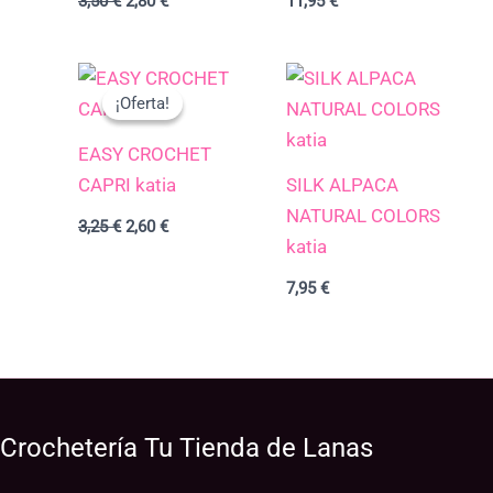
3,50
€
2,80
€
11,95
€
El
El
precio
precio
¡Oferta!
¡Oferta!
original
actual
era:
es:
EASY CROCHET
3,25 €.
2,60 €.
CAPRI katia
SILK ALPACA
NATURAL COLORS
3,25
€
2,60
€
katia
7,95
€
Crochetería Tu Tienda de Lanas