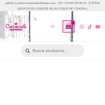
bambi
Ir
info@crocheteriatutiendadelanas.com - Tel: +34 645 89 98 29 -
ENVÍOS
KATIA
GRATUITOS A PARTIR DE 80 EUROS DE COMPRA.
al
cantidad
contenido
Búsqueda
de
productos