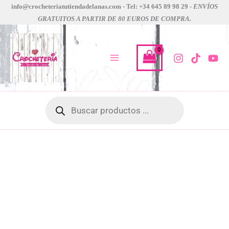
Marcadores
Ir
info@crocheteriatutiendadelanas.com - Tel: +34 645 89 98 29 -
ENVÍOS
knit
GRATUITOS A PARTIR DE 80 EUROS DE COMPRA.
al
pro
contenido
verdes
cantidad
Búsqueda
de
productos