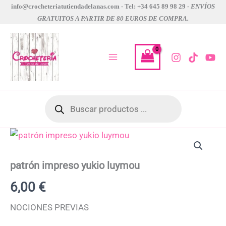
Ir
info@crocheteriatutiendadelanas.com - Tel: +34 645 89 98 29 -
ENVÍOS
GRATUITOS A PARTIR DE 80 EUROS DE COMPRA.
al
contenido
Búsqueda
de
productos
patrón
impreso
yukio
luymou
patrón impreso yukio luymou
cantidad
6,00
€
NOCIONES PREVIAS