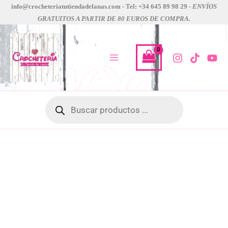
patrón
Ir
info@crocheteriatutiendadelanas.com - Tel: +34 645 89 98 29 -
ENVÍOS
jersey
GRATUITOS A PARTIR DE 80 EUROS DE COMPRA.
al
luymou
contenido
kiara
cantidad
Búsqueda
de
productos