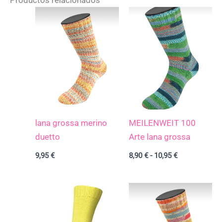
Rango
de
precios:
desde
8,90 €
hasta
10,95 €
lana grossa merino
MEILENWEIT 100
duetto
Arte lana grossa
9,95
€
8,90
€
-
10,95
€