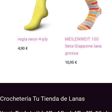
regia neon 4-ply
MEILENWEIT 100
Seta Giappone lana
4,90
€
grossa
10,95
€
Crochetería Tu Tienda de Lanas