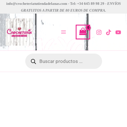
regia
Ir
info@crocheteriatutiendadelanas.com - Tel: +34 645 89 98 29 -
ENVÍOS
pairfect
GRATUITOS A PARTIR DE 80 EUROS DE COMPRA.
al
cantidad
contenido
Búsqueda
de
productos