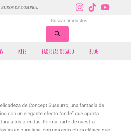
0 EUROS DE COMPRA.
Búsqueda
de
productos
as
kits
tarjetas regalo
blog
delicadeza de Concept Sussurro, una fantasía de
rino con un elegante efecto “ondé” que aporta
xtura a tus prendas. Forma parte de nuestra
tasías en pura lana, con una estructura clásica que