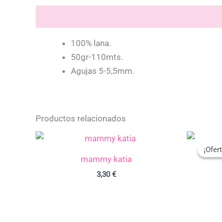
Descripción
100% lana.
50gr-110mts.
Agujas 5-5,5mm.
Productos relacionados
¡Ofert
¡Ofert
mammy katia
3,30
€