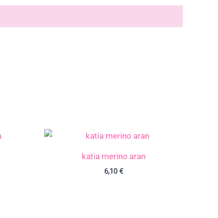
io
al
katia merino aran
€.
6,10
€