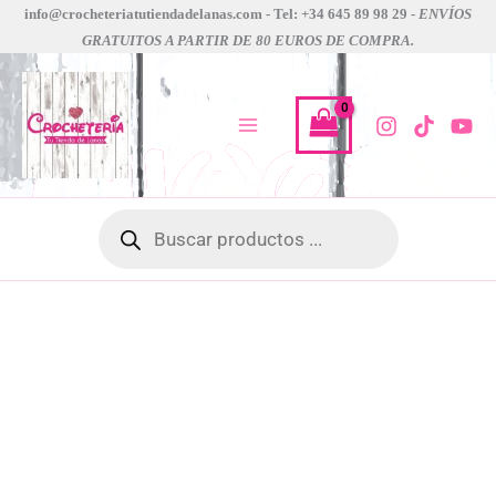
tote
Ir
info@crocheteriatutiendadelanas.com - Tel: +34 645 89 98 29 -
ENVÍOS
bag
GRATUITOS A PARTIR DE 80 EUROS DE COMPRA.
al
fondo
contenido
azul
gatos
emma
ball
cantidad
Búsqueda
de
productos