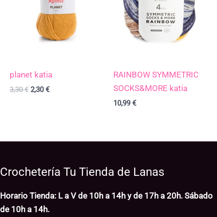
planet katia
RAINBOW SYMMETRIC
SOCKS&MORE katia
3,30
€
2,30
€
10,99
€
Crochetería Tu Tienda de Lanas
Horario Tienda: L a V de 10h a 14h y de 17h a 20h. Sábado
de 10h a 14h.