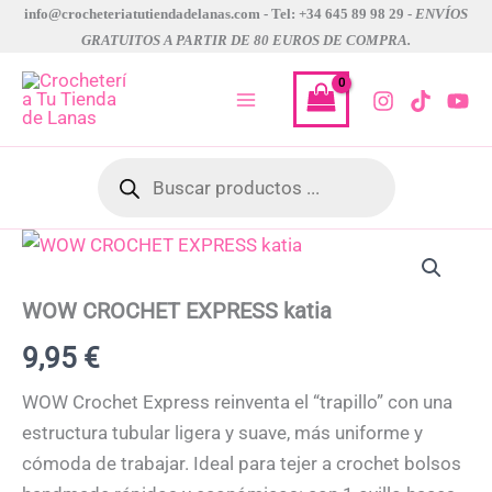
Ir
info@crocheteriatutiendadelanas.com - Tel: +34 645 89 98 29 -
ENVÍOS
GRATUITOS A PARTIR DE 80 EUROS DE COMPRA.
al
contenido
Búsqueda
de
productos
WOW
CROCHET
EXPRESS
katia
WOW CROCHET EXPRESS katia
cantidad
9,95
€
WOW Crochet Express reinventa el “trapillo” con una
estructura tubular ligera y suave, más uniforme y
cómoda de trabajar. Ideal para tejer a crochet bolsos