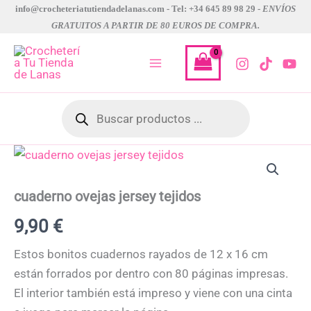
Ir
info@crocheteriatutiendadelanas.com - Tel: +34 645 89 98 29 -
ENVÍOS
GRATUITOS A PARTIR DE 80 EUROS DE COMPRA.
al
contenido
Búsqueda
de
productos
cuaderno
ovejas
jersey
tejidos
cuaderno ovejas jersey tejidos
cantidad
9,90
€
Estos bonitos cuadernos rayados de 12 x 16 cm
están forrados por dentro con 80 páginas impresas.
El interior también está impreso y viene con una cinta