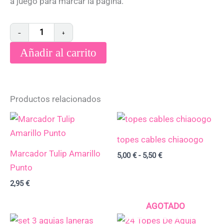
a juego para marcar la página.
−
+
Añadir al carrito
Productos relacionados
Rango
de
precios:
topes cables chiaoogo
desde
Marcador Tulip Amarillo
5,00 €
5,00
€
-
5,50
€
hasta
Punto
5,50 €
2,95
€
AGOTADO