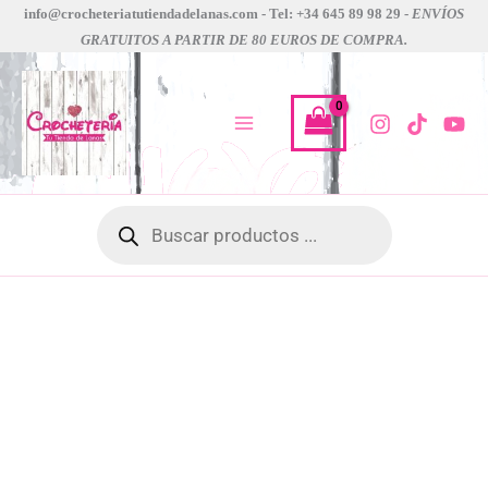
protector
Ir
Rango
info@crocheteriatutiendadelanas.com - Tel: +34 645 89 98 29 -
ENVÍOS
corazon
GRATUITOS A PARTIR DE 80 EUROS DE COMPRA.
al
de
addi
contenido
precios:
cantidad
desde
3,30 €
hasta
3,80 €
Búsqueda
de
productos