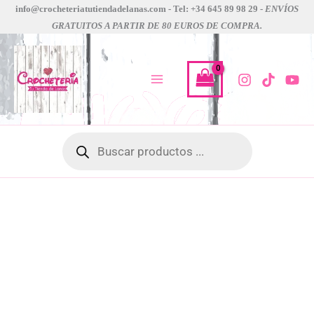
Tijeras
Ir
info@crocheteriatutiendadelanas.com - Tel: +34 645 89 98 29 -
ENVÍOS
pequeñas
GRATUITOS A PARTIR DE 80 EUROS DE COMPRA.
al
color
contenido
negro
katia
cantidad
Búsqueda
de
productos