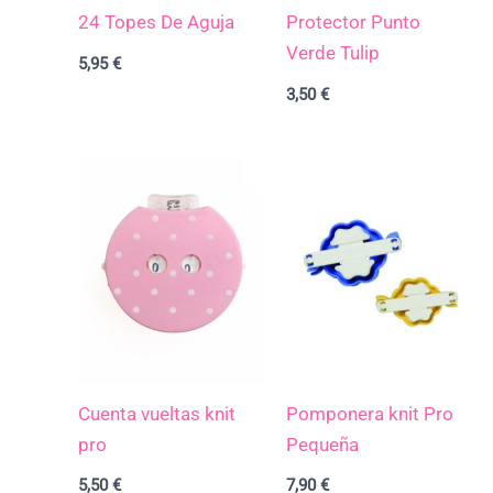
24 Topes De Aguja
Protector Punto
Verde Tulip
5,95
€
3,50
€
Cuenta vueltas knit
Pomponera knit Pro
pro
Pequeña
5,50
€
7,90
€