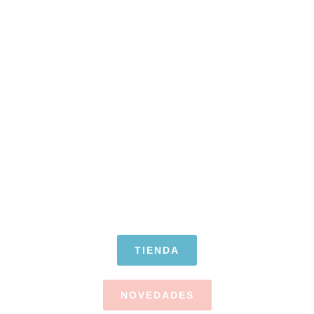
TEJEMOS TUS
SUEÑOS
Tenemos todo lo que
Necesitas para
Conseguirlo
TIENDA
NOVEDADES