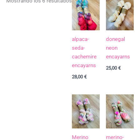
Mostrando los 6 resultados
alpaca-
donegal
seda-
neon
cachemire
encayarns
encayarns
25,00
€
28,00
€
Merino
merino-