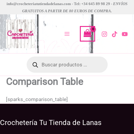
Ir
info@crocheteriatutiendadelanas.com - Tel: +34 645 89 98 29 -
ENVÍOS
GRATUITOS A PARTIR DE 80 EUROS DE COMPRA.
al
contenido
Búsqueda
de
productos
Comparison Table
[sparks_comparison_table]
Crochetería Tu Tienda de Lanas