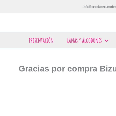
Ir
info@crocheteriatutien
al
contenido
presentación
lanas y algodones
Gracias por compra Biz