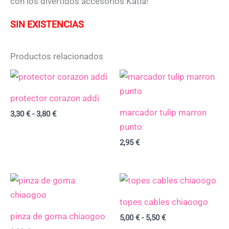
con los divertidos accesorios Katia!
SIN EXISTENCIAS
Productos relacionados
Rango
de
precios:
protector corazon addi
desde
marcador tulip marron
3,30 €
3,30
€
-
3,80
€
hasta
punto
3,80 €
2,95
€
Rango
de
precios:
topes cables chiaoogo
desde
pinza de goma chiaogoo
5,00 €
5,00
€
-
5,50
€
hasta