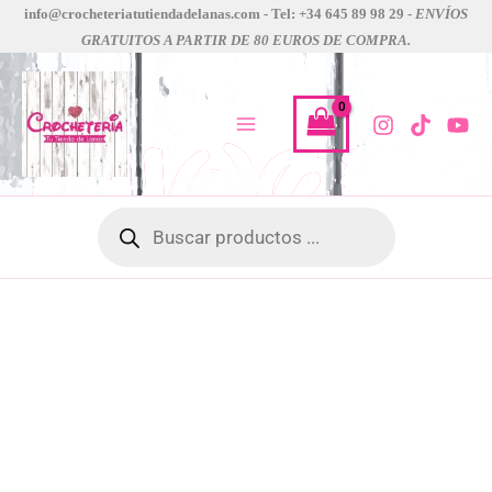
bambino
Ir
info@crocheteriatutiendadelanas.com - Tel: +34 645 89 98 29 -
ENVÍOS
srt
GRATUITOS A PARTIR DE 80 EUROS DE COMPRA.
al
yarn
contenido
cantidad
Búsqueda
de
productos