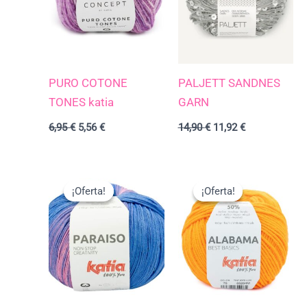
PURO COTONE
PALJETT SANDNES
TONES katia
GARN
6,95
€
5,56
€
14,90
€
11,92
€
El
El
El
El
precio
precio
precio
precio
¡Oferta!
¡Oferta!
¡Oferta!
¡Oferta!
original
actual
original
actual
era:
es:
era:
es:
11,50 €.
9,20 €.
3,50 €.
2,80 €.