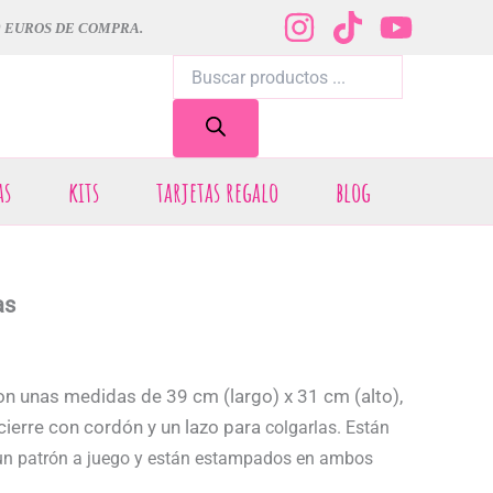
0 EUROS DE COMPRA.
Búsqueda
de
productos
as
kits
tarjetas regalo
blog
as
n unas medidas de 39 cm (largo) x 31 cm (alto),
cierre con cordón y un lazo para
colgarlas. Están
 un patrón a juego y están estampados en ambos