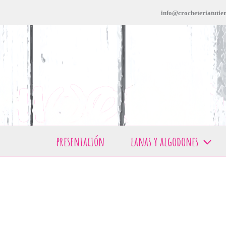
Ir
info@crocheteriatutien
al
contenido
presentación
lanas y algodones