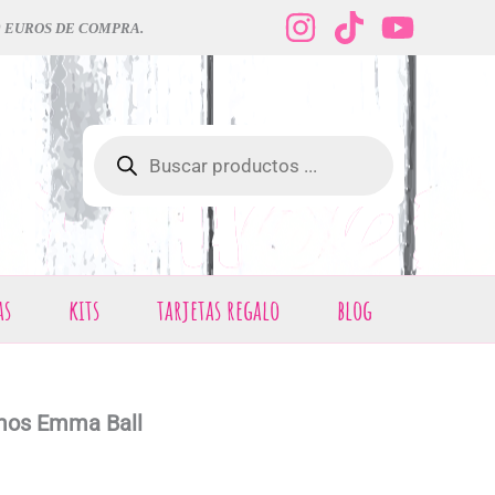
0 EUROS DE COMPRA.
Búsqueda
de
productos
as
kits
tarjetas regalo
blog
omos Emma Ball