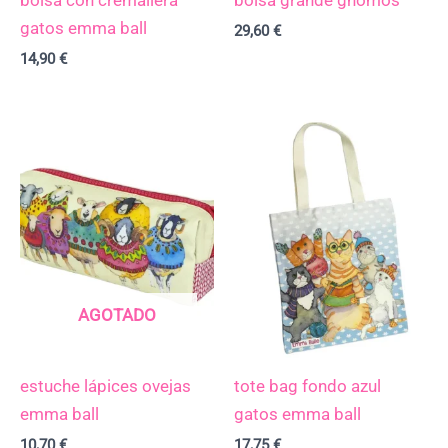
gatos emma ball
29,60
€
14,90
€
AGOTADO
estuche lápices ovejas
tote bag fondo azul
emma ball
gatos emma ball
10,70
€
17,75
€