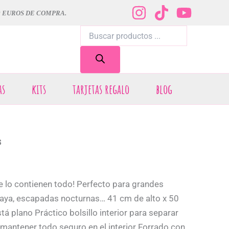
0 EUROS DE COMPRA.
Búsqueda
de
productos
as
kits
tarjetas regalo
blog
s
e lo contienen todo! Perfecto para grandes
playa, escapadas nocturnas… 41 cm de alto x 50
 plano Práctico bolsillo interior para separar
mantener todo seguro en el interior Forrado con