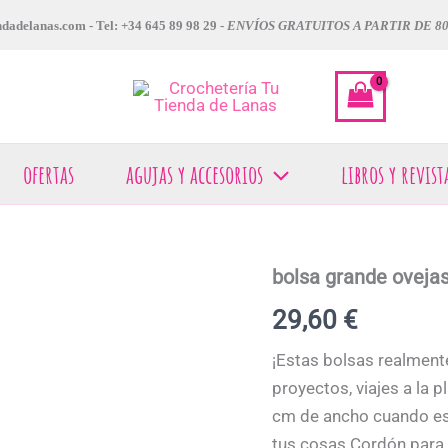
dadelanas.com - Tel: +34 645 89 98 29 -
ENVÍOS GRATUITOS A PARTIR DE 8
ofertas
agujas y accesorios
libros y revist
bolsa grande oveja
29,60
€
¡Estas bolsas realment
proyectos, viajes a la 
cm de ancho cuando está
tus cosas Cordón para 