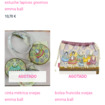
estuche lapices gnomos
emma ball
10,70
€
AGOTADO
AGOTADO
cinta métrica ovejas
bolsa fruncida ovejas
emma ball
emma ball