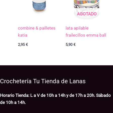
AGOTADO
combine & pailletes
lata apilable
katia
frailecillos emma ball
2,95
€
5,90
€
Crochetería Tu Tienda de Lanas
Horario Tienda: L a V de 10h a 14h y de 17h a 20h. Sábado
de 10h a 14h.