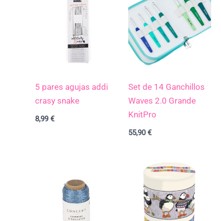
5 pares agujas addi
Set de 14 Ganchillos
crasy snake
Waves 2.0 Grande
KnitPro
8,99
€
55,90
€