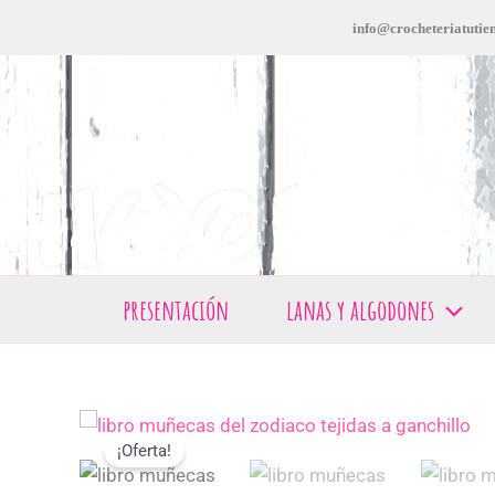
Ir
info@crocheteriatutien
al
contenido
presentación
lanas y algodones
¡Oferta!