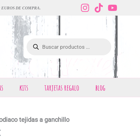
0 EUROS DE COMPRA.
Búsqueda
de
productos
as
kits
tarjetas regalo
blog
odiaco tejidas a ganchillo
El
€
precio