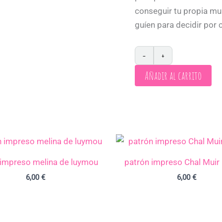
conseguir tu propia muñ
guíen para decidir por 
−
+
Añadir al carrito
 impreso melina de luymou
patrón impreso Chal Muir
6,00
€
6,00
€