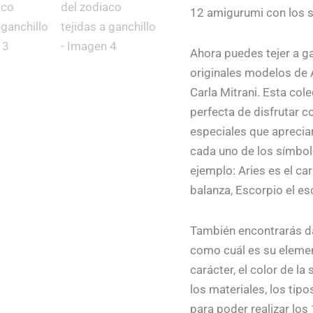
tejidas
12 amigurumi con los s
original
a
ganchillo
era:
cantidad
Ahora puedes tejer a g
originales modelos de 
21,90 €
Carla Mitrani. Esta col
perfecta de disfrutar c
especiales que aprecia
cada uno de los símbol
ejemplo: Aries es el car
balanza, Escorpio el es
También encontrarás da
como cuál es su element
carácter, el color de la
los materiales, los tipo
para poder realizar lo