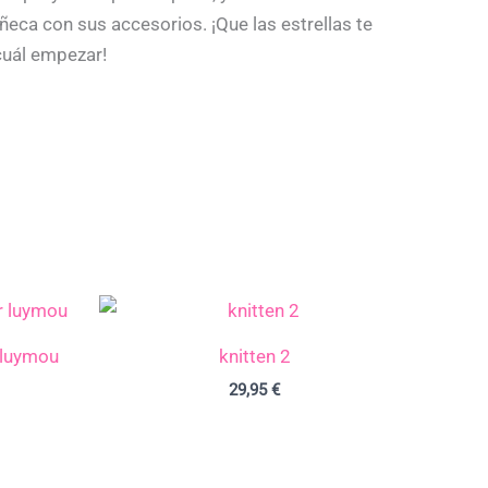
eca con sus accesorios. ¡Que las estrellas te
cuál empezar!
 luymou
knitten 2
29,95
€