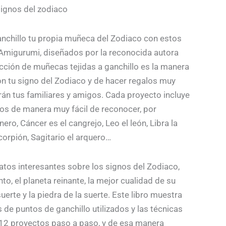
ignos del zodiaco
actual
es:
anchillo tu propia muñeca del Zodiaco con estos
Amigurumi, diseñados por la reconocida autora
.
17,50 €.
ección de muñecas tejidas a ganchillo es la manera
on tu signo del Zodiaco y de hacer regalos muy
rán tus familiares y amigos. Cada proyecto incluye
os de manera muy fácil de reconocer, por
nero, Cáncer es el cangrejo, Leo el león, Libra la
corpión, Sagitario el arquero…
tos interesantes sobre los signos del Zodiaco,
o, el planeta reinante, la mejor cualidad de su
 suerte y la piedra de la suerte. Este libro muestra
s de puntos de ganchillo utilizados y las técnicas
s 12 proyectos paso a paso, y de esa manera