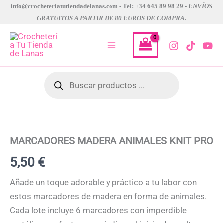
Ir
info@crocheteriatutiendadelanas.com - Tel: +34 645 89 98 29 -
ENVÍOS
GRATUITOS A PARTIR DE 80 EUROS DE COMPRA.
al
contenido
Búsqueda
de
productos
MARCADORES
MADERA
ANIMALES
KNIT
MARCADORES MADERA ANIMALES KNIT PRO
PRO
cantidad
5,50
€
Añade un toque adorable y práctico a tu labor con
estos marcadores de madera en forma de animales.
Cada lote incluye 6 marcadores con imperdible