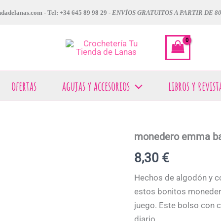
dadelanas.com - Tel: +34 645 89 98 29 -
ENVÍOS GRATUITOS A PARTIR DE 8
ofertas
agujas y accesorios
libros y revist
monedero emma ba
monedero
emma
8,30
€
ball
cantidad
Hechos de algodón y co
estos bonitos moneder
juego. Este bolso con c
diario.