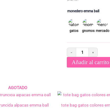
monedero emma ball
−
+
Añadir al carrito
AGOTADO
fruncida alpacas emma ball
tote bag gatos colores e