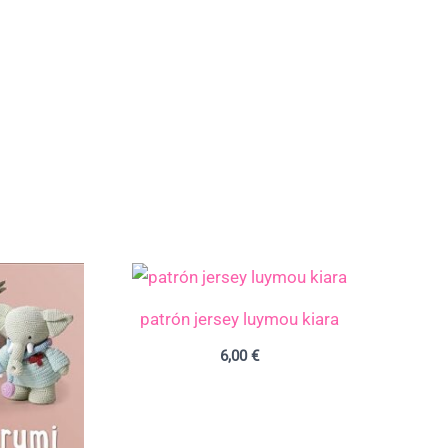
patrón jersey luymou kiara
6,00
€