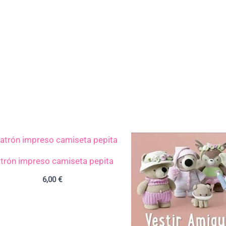
trón impreso camiseta pepita
6,00
€