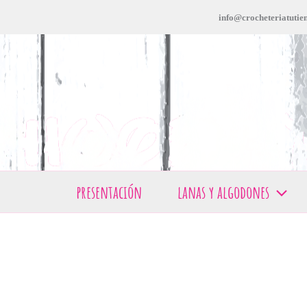
Ir
info@crocheteriatutien
al
contenido
presentación
lanas y algodones