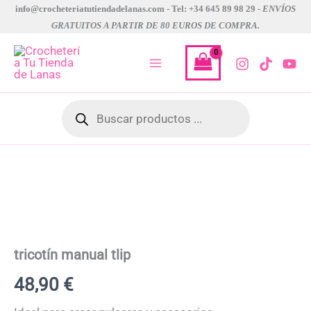
Ir
info@crocheteriatutiendadelanas.com - Tel: +34 645 89 98 29 -
ENVÍOS
GRATUITOS A PARTIR DE 80 EUROS DE COMPRA.
al
contenido
Búsqueda
de
productos
tricotín
manual
tlip
cantidad
tricotín manual tlip
48,90
€