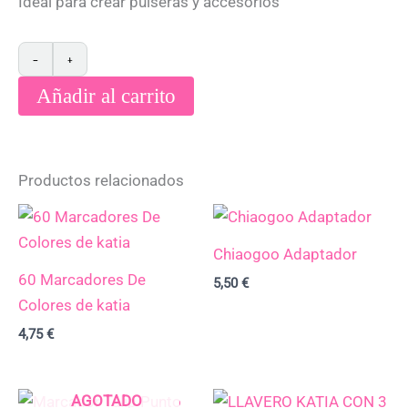
Ideal para crear pulseras y accesorios
−
+
Añadir al carrito
Productos relacionados
Chiaogoo Adaptador
60 Marcadores De
5,50
€
Colores de katia
4,75
€
AGOTADO