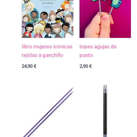
libro mujeres icónicas
topes agujas de
tejidas a ganchillo
punto
24,90
€
2,90
€
Rango
Rango
de
de
precios:
precios:
desde
desde
4,90 €
16,90 €
hasta
hasta
8,20 €
24,90 €