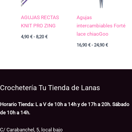
AGUJAS RECTAS
Agujas
KNIT PRO ZING
intercambiables Forté
lace chiaoGoo
4,90
€
-
8,20
€
16,90
€
-
24,90
€
Crochetería Tu Tienda de Lanas
Horario Tienda: L a V de 10h a 14h y de 17h a 20h. Sábado
de 10h a 14h.
C/ Carabanchel, 5, local bajo