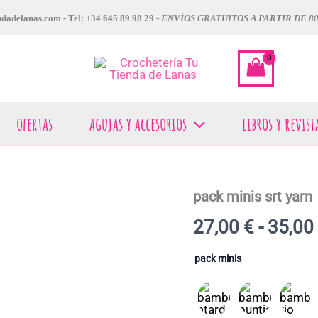
dadelanas.com - Tel: +34 645 89 98 29 -
ENVÍOS GRATUITOS A PARTIR DE 8
ofertas
agujas y accesorios
libros y revist
pack minis srt yarn
pack
minis
27,00
€
-
35,00
srt
yarn
cantidad
pack minis