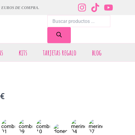
0 EUROS DE COMPRA.
Búsqueda
de
productos
as
kits
tarjetas regalo
blog
Rango
€
de
precios:
desde