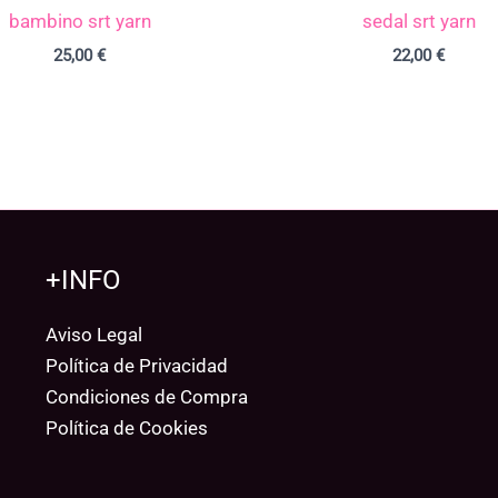
bambino srt yarn
sedal srt yarn
25,00
€
22,00
€
+INFO
Aviso Legal
Política de Privacidad
Condiciones de Compra
Política de Cookies