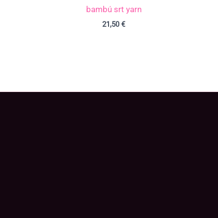
bambú srt yarn
21,50
€