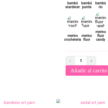
−
+
Añadir al carrito