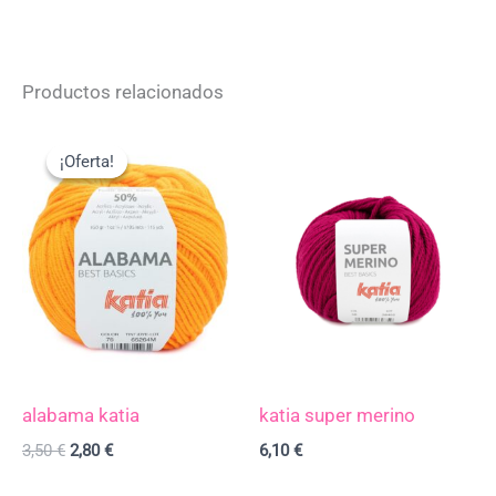
Productos relacionados
El
El
precio
precio
¡Oferta!
¡Oferta!
original
actual
era:
es:
3,50 €.
2,80 €.
alabama katia
katia super merino
3,50
€
2,80
€
6,10
€