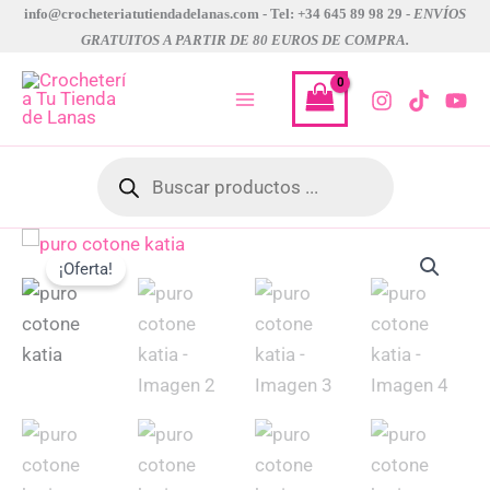
Ir
info@crocheteriatutiendadelanas.com - Tel: +34 645 89 98 29 -
ENVÍOS
GRATUITOS A PARTIR DE 80 EUROS DE COMPRA.
al
contenido
Búsqueda
de
productos
puro
El
El
cotone
¡Oferta!
katia
precio
precio
cantidad
original
actual
era:
es:
5,95 €.
4,76 €.