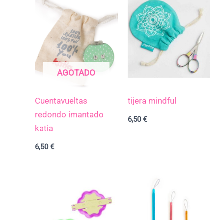
AGOTADO
Cuentavueltas
tijera mindful
redondo imantado
6,50
€
katia
6,50
€